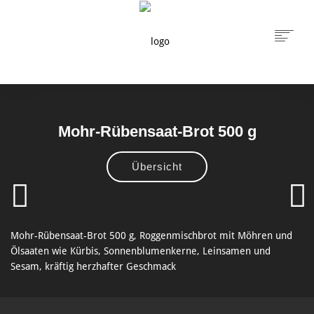
START
ANGEBOTE
Mohr-Rübensaat-Brot 500 g
PRODUKTE
WIR
Übersicht
FILIALEN
ARCHIV
SERVICE & KONTAKT
Mohr-Rübensaat-Brot 500 g,
Roggenmischbrot mit Möhren und
FINDEN
Ölsaaten wie Kürbis, Sonnenblumenkerne, Leinsamen und
Sesam, kräftig herzhafter Geschmack